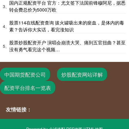
国内正规配资平台 官方：尤文签下法国前锋穆阿尼，据悉
3、
转会费总价为5000万欧
股票114在线配资查询 拔火罐吸出来的瘀血，是体内的毒
4、
素？告诉你大实话，看完涨知识
股票炒股配资开户 演唱会崩溃大哭、痛到五官扭曲？甚至
5、
没有勇气看完这个视频…
中国期货配资公司
炒股配资网站详解
配资平台排名一览表
友情链接：