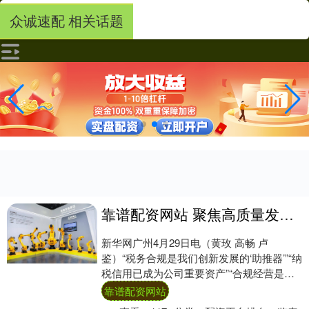
众诚速配 相关话题
靠谱配资网站 聚焦高质量发展｜以“数”治税促合规 广东构建新型税企关系促高质量发展
新华网广州4月29日电（黄玫 高畅 卢
鉴）“税务合规是我们创新发展的‘助推器’”“纳
税信用已成为公司重要资产”“合规经营是企
业抵御风险的‘防火墙’”……近日，多....
靠谱配资网站